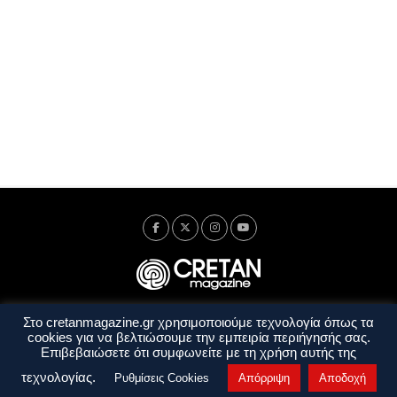
Στο cretanmagazine.gr χρησιμοποιούμε τεχνολογία όπως τα
Ταυτότητα
Πολιτική Απορρήτου
Όροι Χρήσης
cookies για να βελτιώσουμε την εμπειρία περιήγησής σας.
Όροι και Προϋποθέσεις
Επιβεβαιώσετε ότι συμφωνείτε με τη χρήση αυτής της
Copyright © 2014 - 2026 Cretanmagazine. All rights reserved. by
j. bitsakakis
τεχνολογίας.
Ρυθμίσεις Cookies
Απόρριψη
Αποδοχή