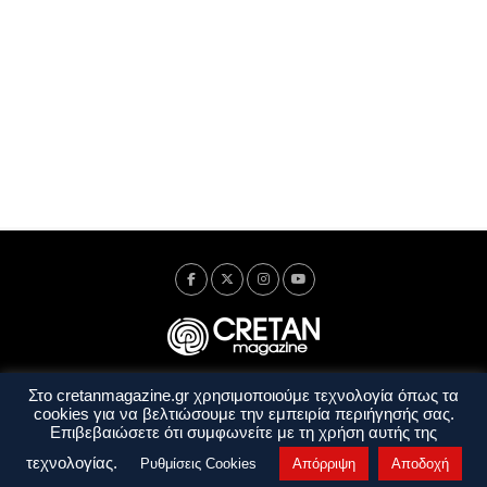
Στο cretanmagazine.gr χρησιμοποιούμε τεχνολογία όπως τα
Ταυτότητα
Πολιτική Απορρήτου
Όροι Χρήσης
cookies για να βελτιώσουμε την εμπειρία περιήγησής σας.
Όροι και Προϋποθέσεις
Επιβεβαιώσετε ότι συμφωνείτε με τη χρήση αυτής της
Copyright © 2014 - 2026 Cretanmagazine. All rights reserved. by
j. bitsakakis
τεχνολογίας.
Ρυθμίσεις Cookies
Απόρριψη
Αποδοχή