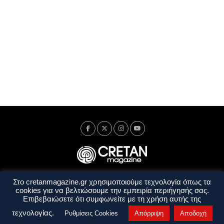
Στο cretanmagazine.gr χρησιμοποιούμε τεχνολογία όπως τα
Ταυτότητα
Πολιτική Απορρήτου
Όροι Χρήσης
cookies για να βελτιώσουμε την εμπειρία περιήγησής σας.
Όροι και Προϋποθέσεις
Επιβεβαιώσετε ότι συμφωνείτε με τη χρήση αυτής της
Copyright © 2014 - 2026 Cretanmagazine. All rights reserved. by
j. bitsakakis
τεχνολογίας.
Ρυθμίσεις Cookies
Απόρριψη
Αποδοχή