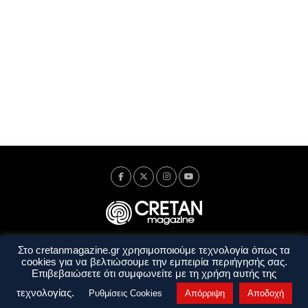
Στο cretanmagazine.gr χρησιμοποιούμε τεχνολογία όπως τα
Ταυτότητα
Πολιτική Απορρήτου
Όροι Χρήσης
cookies για να βελτιώσουμε την εμπειρία περιήγησής σας.
Όροι και Προϋποθέσεις
Επιβεβαιώσετε ότι συμφωνείτε με τη χρήση αυτής της
Copyright © 2014 - 2026 Cretanmagazine. All rights reserved. by
j. bitsakakis
τεχνολογίας.
Ρυθμίσεις Cookies
Απόρριψη
Αποδοχή