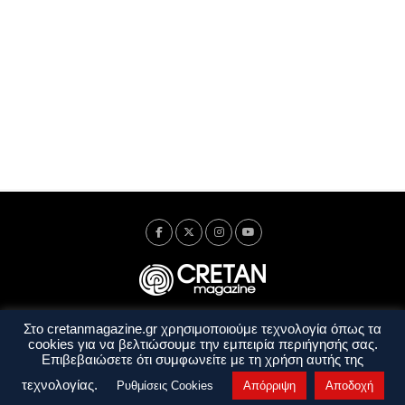
Στο cretanmagazine.gr χρησιμοποιούμε τεχνολογία όπως τα
Ταυτότητα
Πολιτική Απορρήτου
Όροι Χρήσης
cookies για να βελτιώσουμε την εμπειρία περιήγησής σας.
Όροι και Προϋποθέσεις
Επιβεβαιώσετε ότι συμφωνείτε με τη χρήση αυτής της
Copyright © 2014 - 2026 Cretanmagazine. All rights reserved. by
j. bitsakakis
τεχνολογίας.
Ρυθμίσεις Cookies
Απόρριψη
Αποδοχή