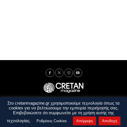
Στο cretanmagazine.gr χρησιμοποιούμε τεχνολογία όπως τα
Ταυτότητα
Πολιτική Απορρήτου
Όροι Χρήσης
cookies για να βελτιώσουμε την εμπειρία περιήγησής σας.
Όροι και Προϋποθέσεις
Επιβεβαιώσετε ότι συμφωνείτε με τη χρήση αυτής της
Copyright © 2014 - 2026 Cretanmagazine. All rights reserved. by
j. bitsakakis
τεχνολογίας.
Ρυθμίσεις Cookies
Απόρριψη
Αποδοχή