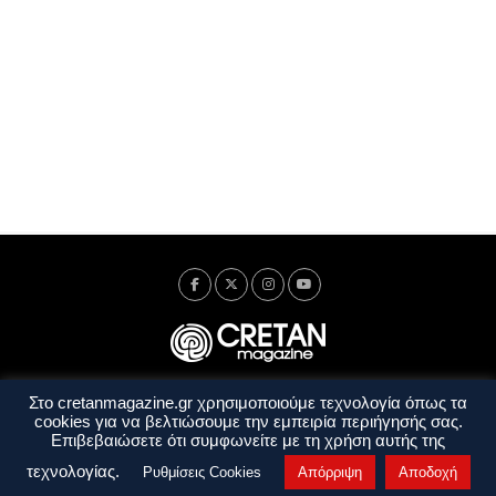
Στο cretanmagazine.gr χρησιμοποιούμε τεχνολογία όπως τα
Ταυτότητα
Πολιτική Απορρήτου
Όροι Χρήσης
cookies για να βελτιώσουμε την εμπειρία περιήγησής σας.
Όροι και Προϋποθέσεις
Επιβεβαιώσετε ότι συμφωνείτε με τη χρήση αυτής της
Copyright © 2014 - 2026 Cretanmagazine. All rights reserved. by
j. bitsakakis
τεχνολογίας.
Ρυθμίσεις Cookies
Απόρριψη
Αποδοχή