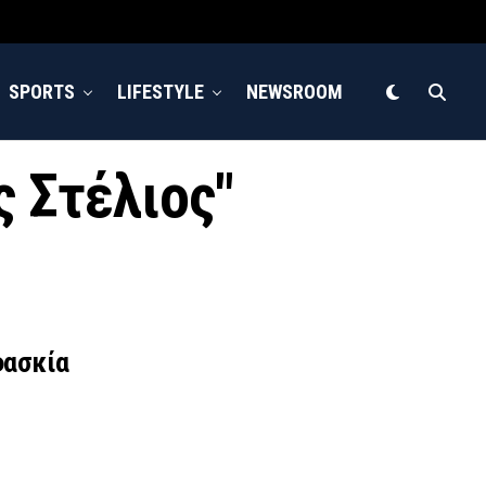
SPORTS
LIFESTYLE
NEWSROOM
ς Στέλιος"
φασκία