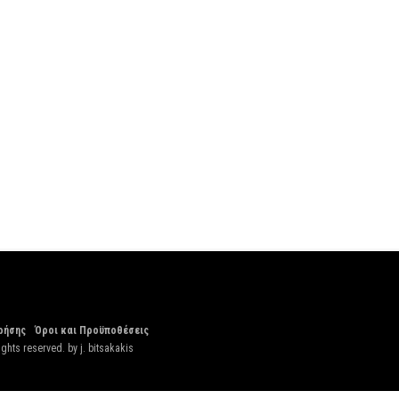
ρήσης
Όροι και Προϋποθέσεις
ights reserved. by
j. bitsakakis