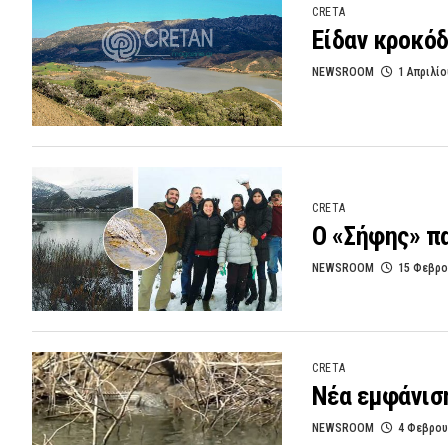
CRETA
Είδαν κροκόδ
NEWSROOM
1 Απριλίο
CRETA
Ο «Σήφης» πα
NEWSROOM
15 Φεβρο
CRETA
Νέα εμφάνισ
NEWSROOM
4 Φεβρου