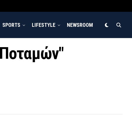
SPORTS
LIFESTYLE
NEWSROOM
ν Ποταμών"