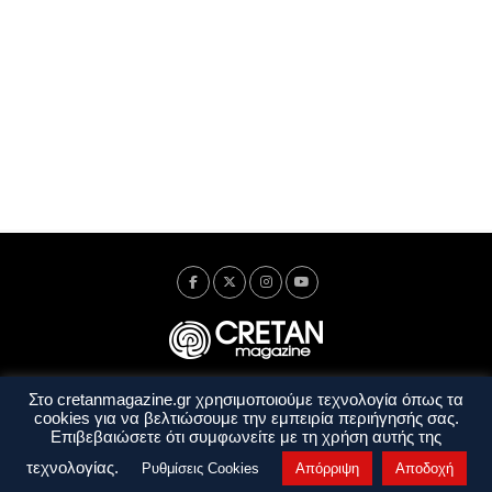
Στο cretanmagazine.gr χρησιμοποιούμε τεχνολογία όπως τα
Ταυτότητα
Πολιτική Απορρήτου
Όροι Χρήσης
cookies για να βελτιώσουμε την εμπειρία περιήγησής σας.
Όροι και Προϋποθέσεις
Επιβεβαιώσετε ότι συμφωνείτε με τη χρήση αυτής της
Copyright © 2014 - 2026 Cretanmagazine. All rights reserved. by
j. bitsakakis
τεχνολογίας.
Ρυθμίσεις Cookies
Απόρριψη
Αποδοχή