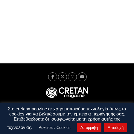
Στο cretanmagazine.gr χρησιμοποιούμε τεχνολογία όπως τα
Ταυτότητα
Πολιτική Απορρήτου
Όροι Χρήσης
cookies για να βελτιώσουμε την εμπειρία περιήγησής σας.
Όροι και Προϋποθέσεις
Επιβεβαιώσετε ότι συμφωνείτε με τη χρήση αυτής της
Copyright © 2014 - 2026 Cretanmagazine. All rights reserved. by
j. bitsakakis
τεχνολογίας.
Ρυθμίσεις Cookies
Απόρριψη
Αποδοχή