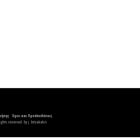
ρήσης
Όροι και Προϋποθέσεις
ights reserved. by
j. bitsakakis