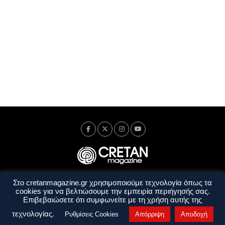
Στο cretanmagazine.gr χρησιμοποιούμε τεχνολογία όπως τα
Ταυτότητα
Πολιτική Απορρήτου
Όροι Χρήσης
cookies για να βελτιώσουμε την εμπειρία περιήγησής σας.
Όροι και Προϋποθέσεις
Επιβεβαιώσετε ότι συμφωνείτε με τη χρήση αυτής της
Copyright © 2014 - 2026 Cretanmagazine. All rights reserved. by
j. bitsakakis
τεχνολογίας.
Ρυθμίσεις Cookies
Απόρριψη
Αποδοχή