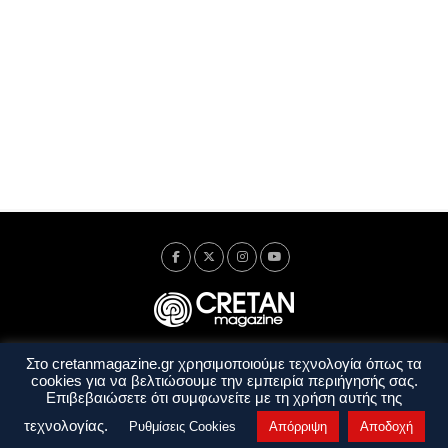
Στο cretanmagazine.gr χρησιμοποιούμε τεχνολογία όπως τα
Ταυτότητα
Πολιτική Απορρήτου
Όροι Χρήσης
cookies για να βελτιώσουμε την εμπειρία περιήγησής σας.
Όροι και Προϋποθέσεις
Επιβεβαιώσετε ότι συμφωνείτε με τη χρήση αυτής της
Copyright © 2014 - 2026 Cretanmagazine. All rights reserved. by
j. bitsakakis
τεχνολογίας.
Ρυθμίσεις Cookies
Απόρριψη
Αποδοχή