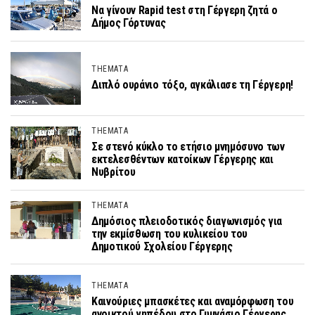
Να γίνουν Rapid test στη Γέργερη ζητά ο
Δήμος Γόρτυνας
THEMATA
Διπλό ουράνιο τόξο, αγκάλιασε τη Γέργερη!
THEMATA
Σε στενό κύκλο το ετήσιο μνημόσυνο των
εκτελεσθέντων κατοίκων Γέργερης και
Νυβρίτου
THEMATA
Δημόσιος πλειοδοτικός διαγωνισμός για
την εκμίσθωση του κυλικείου του
Δημοτικού Σχολείου Γέργερης
THEMATA
Καινούριες μπασκέτες και αναμόρφωση του
ανοικτού γηπέδου στο Γυμνάσιο Γέργερης