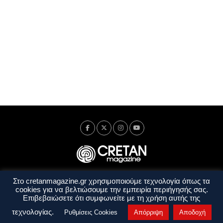
Στο cretanmagazine.gr χρησιμοποιούμε τεχνολογία όπως τα
Ταυτότητα
Πολιτική Απορρήτου
Όροι Χρήσης
cookies για να βελτιώσουμε την εμπειρία περιήγησής σας.
Όροι και Προϋποθέσεις
Επιβεβαιώσετε ότι συμφωνείτε με τη χρήση αυτής της
Copyright © 2014 - 2026 Cretanmagazine. All rights reserved. by
j. bitsakakis
τεχνολογίας.
Ρυθμίσεις Cookies
Απόρριψη
Αποδοχή