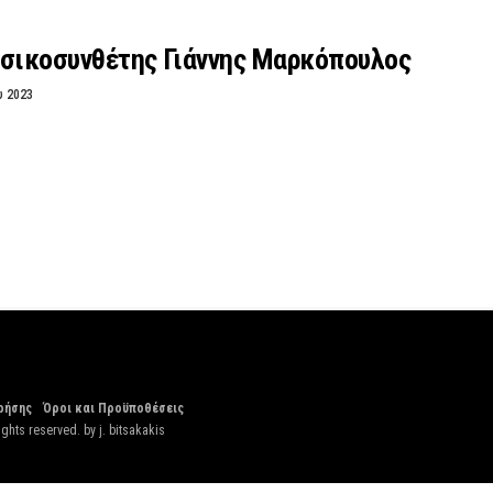
υσικοσυνθέτης Γιάννης Μαρκόπουλος
υ 2023
ρήσης
Όροι και Προϋποθέσεις
ights reserved. by
j. bitsakakis