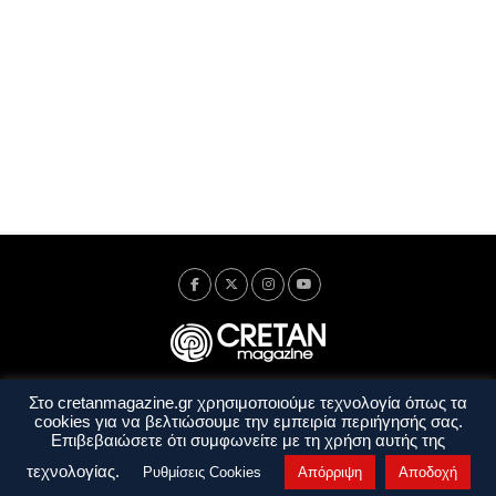
Στο cretanmagazine.gr χρησιμοποιούμε τεχνολογία όπως τα
Ταυτότητα
Πολιτική Απορρήτου
Όροι Χρήσης
cookies για να βελτιώσουμε την εμπειρία περιήγησής σας.
Όροι και Προϋποθέσεις
Επιβεβαιώσετε ότι συμφωνείτε με τη χρήση αυτής της
Copyright © 2014 - 2026 Cretanmagazine. All rights reserved. by
j. bitsakakis
τεχνολογίας.
Ρυθμίσεις Cookies
Απόρριψη
Αποδοχή