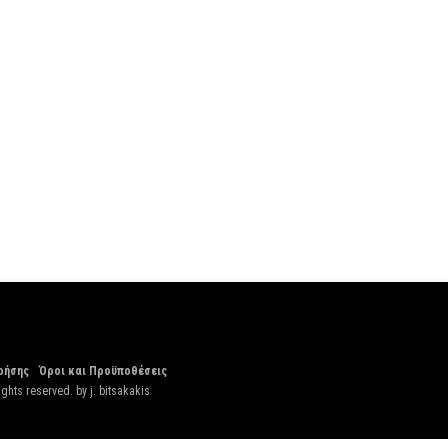
ρήσης
Όροι και Προϋποθέσεις
ights reserved. by
j. bitsakakis