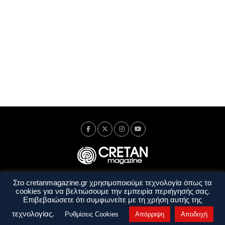
Στο cretanmagazine.gr χρησιμοποιούμε τεχνολογία όπως τα
Ταυτότητα
Πολιτική Απορρήτου
Όροι Χρήσης
cookies για να βελτιώσουμε την εμπειρία περιήγησής σας.
Όροι και Προϋποθέσεις
Επιβεβαιώσετε ότι συμφωνείτε με τη χρήση αυτής της
Copyright © 2014 - 2026 Cretanmagazine. All rights reserved. by
j. bitsakakis
τεχνολογίας.
Ρυθμίσεις Cookies
Απόρριψη
Αποδοχή