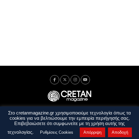
Στο cretanmagazine.gr χρησιμοποιούμε τεχνολογία όπως τα
Ταυτότητα
Πολιτική Απορρήτου
Όροι Χρήσης
cookies για να βελτιώσουμε την εμπειρία περιήγησής σας.
Όροι και Προϋποθέσεις
Επιβεβαιώσετε ότι συμφωνείτε με τη χρήση αυτής της
Copyright © 2014 - 2026 Cretanmagazine. All rights reserved. by
j. bitsakakis
τεχνολογίας.
Ρυθμίσεις Cookies
Απόρριψη
Αποδοχή