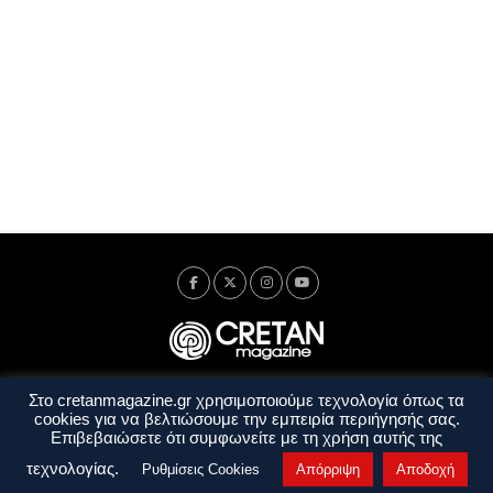
Στο cretanmagazine.gr χρησιμοποιούμε τεχνολογία όπως τα
Ταυτότητα
Πολιτική Απορρήτου
Όροι Χρήσης
cookies για να βελτιώσουμε την εμπειρία περιήγησής σας.
Όροι και Προϋποθέσεις
Επιβεβαιώσετε ότι συμφωνείτε με τη χρήση αυτής της
Copyright © 2014 - 2026 Cretanmagazine. All rights reserved. by
j. bitsakakis
τεχνολογίας.
Ρυθμίσεις Cookies
Απόρριψη
Αποδοχή