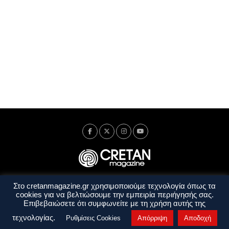
Στο cretanmagazine.gr χρησιμοποιούμε τεχνολογία όπως τα
Ταυτότητα
Πολιτική Απορρήτου
Όροι Χρήσης
cookies για να βελτιώσουμε την εμπειρία περιήγησής σας.
Όροι και Προϋποθέσεις
Επιβεβαιώσετε ότι συμφωνείτε με τη χρήση αυτής της
Copyright © 2014 - 2026 Cretanmagazine. All rights reserved. by
j. bitsakakis
τεχνολογίας.
Ρυθμίσεις Cookies
Απόρριψη
Αποδοχή