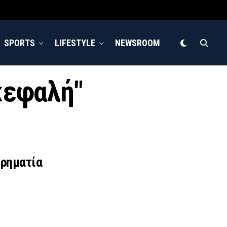
SPORTS
LIFESTYLE
NEWSROOM
κεφαλή"
ιρηματία