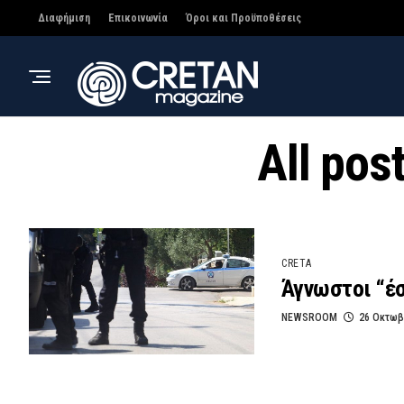
Διαφήμιση
Επικοινωνία
Όροι και Προϋποθέσεις
All po
CRETA
Άγνωστοι “έσ
NEWSROOM
26 Οκτωβ