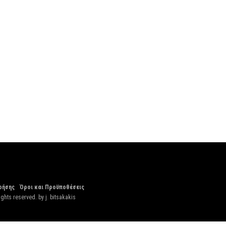
ρήσης
Όροι και Προϋποθέσεις
ights reserved. by
j. bitsakakis