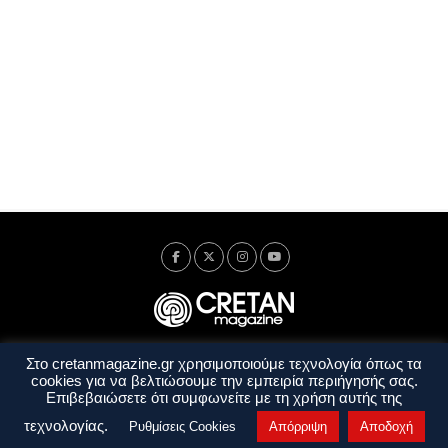
Στο cretanmagazine.gr χρησιμοποιούμε τεχνολογία όπως τα
Ταυτότητα
Πολιτική Απορρήτου
Όροι Χρήσης
cookies για να βελτιώσουμε την εμπειρία περιήγησής σας.
Όροι και Προϋποθέσεις
Επιβεβαιώσετε ότι συμφωνείτε με τη χρήση αυτής της
Copyright © 2014 - 2026 Cretanmagazine. All rights reserved. by
j. bitsakakis
τεχνολογίας.
Ρυθμίσεις Cookies
Απόρριψη
Αποδοχή