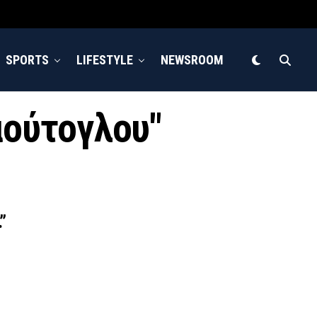
SPORTS
LIFESTYLE
NEWSROOM
αούτογλου"
”