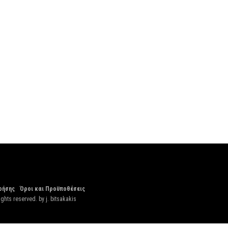
ρήσης
Όροι και Προϋποθέσεις
ights reserved. by
j. bitsakakis