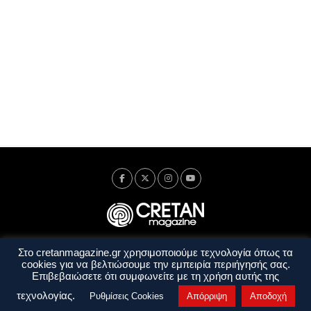
Στο cretanmagazine.gr χρησιμοποιούμε τεχνολογία όπως τα
Ταυτότητα
Πολιτική Απορρήτου
Όροι Χρήσης
cookies για να βελτιώσουμε την εμπειρία περιήγησής σας.
Όροι και Προϋποθέσεις
Επιβεβαιώσετε ότι συμφωνείτε με τη χρήση αυτής της
Copyright © 2014 - 2026 Cretanmagazine. All rights reserved. by
j. bitsakakis
τεχνολογίας.
Ρυθμίσεις Cookies
Απόρριψη
Αποδοχή