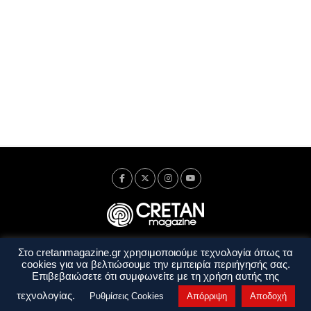
Στο cretanmagazine.gr χρησιμοποιούμε τεχνολογία όπως τα
Ταυτότητα
Πολιτική Απορρήτου
Όροι Χρήσης
cookies για να βελτιώσουμε την εμπειρία περιήγησής σας.
Όροι και Προϋποθέσεις
Επιβεβαιώσετε ότι συμφωνείτε με τη χρήση αυτής της
Copyright © 2014 - 2026 Cretanmagazine. All rights reserved. by
j. bitsakakis
τεχνολογίας.
Ρυθμίσεις Cookies
Απόρριψη
Αποδοχή