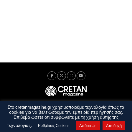
Στο cretanmagazine.gr χρησιμοποιούμε τεχνολογία όπως τα
Ταυτότητα
Πολιτική Απορρήτου
Όροι Χρήσης
cookies για να βελτιώσουμε την εμπειρία περιήγησής σας.
Όροι και Προϋποθέσεις
Επιβεβαιώσετε ότι συμφωνείτε με τη χρήση αυτής της
Copyright © 2014 - 2026 Cretanmagazine. All rights reserved. by
j. bitsakakis
τεχνολογίας.
Ρυθμίσεις Cookies
Απόρριψη
Αποδοχή