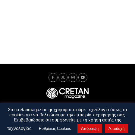
Στο cretanmagazine.gr χρησιμοποιούμε τεχνολογία όπως τα
Ταυτότητα
Πολιτική Απορρήτου
Όροι Χρήσης
cookies για να βελτιώσουμε την εμπειρία περιήγησής σας.
Όροι και Προϋποθέσεις
Επιβεβαιώσετε ότι συμφωνείτε με τη χρήση αυτής της
Copyright © 2014 - 2026 Cretanmagazine. All rights reserved. by
j. bitsakakis
τεχνολογίας.
Ρυθμίσεις Cookies
Απόρριψη
Αποδοχή