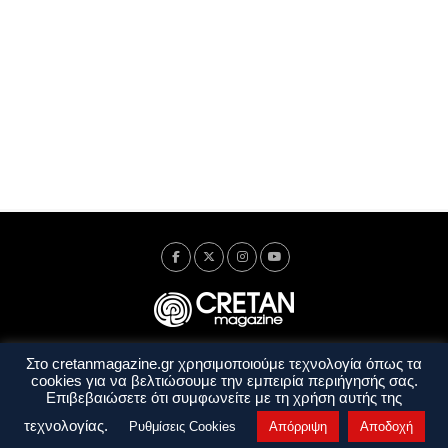
Στο cretanmagazine.gr χρησιμοποιούμε τεχνολογία όπως τα
Ταυτότητα
Πολιτική Απορρήτου
Όροι Χρήσης
cookies για να βελτιώσουμε την εμπειρία περιήγησής σας.
Όροι και Προϋποθέσεις
Επιβεβαιώσετε ότι συμφωνείτε με τη χρήση αυτής της
Copyright © 2014 - 2026 Cretanmagazine. All rights reserved. by
j. bitsakakis
τεχνολογίας.
Ρυθμίσεις Cookies
Απόρριψη
Αποδοχή