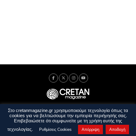
Στο cretanmagazine.gr χρησιμοποιούμε τεχνολογία όπως τα
Ταυτότητα
Πολιτική Απορρήτου
Όροι Χρήσης
cookies για να βελτιώσουμε την εμπειρία περιήγησής σας.
Όροι και Προϋποθέσεις
Επιβεβαιώσετε ότι συμφωνείτε με τη χρήση αυτής της
Copyright © 2014 - 2026 Cretanmagazine. All rights reserved. by
j. bitsakakis
τεχνολογίας.
Ρυθμίσεις Cookies
Απόρριψη
Αποδοχή