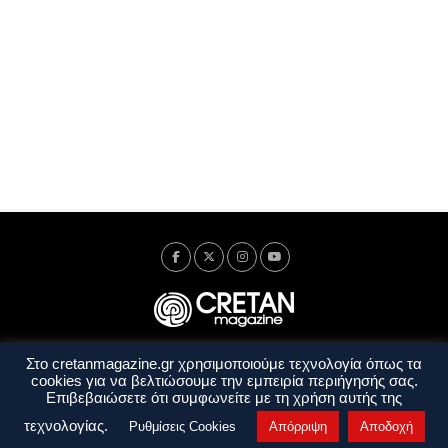
Στο cretanmagazine.gr χρησιμοποιούμε τεχνολογία όπως τα
Ταυτότητα
Πολιτική Απορρήτου
Όροι Χρήσης
cookies για να βελτιώσουμε την εμπειρία περιήγησής σας.
Όροι και Προϋποθέσεις
Επιβεβαιώσετε ότι συμφωνείτε με τη χρήση αυτής της
Copyright © 2014 - 2026 Cretanmagazine. All rights reserved. by
j. bitsakakis
τεχνολογίας.
Ρυθμίσεις Cookies
Απόρριψη
Αποδοχή