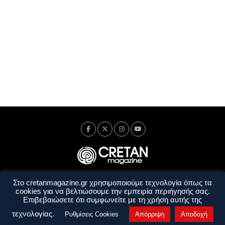
Στο cretanmagazine.gr χρησιμοποιούμε τεχνολογία όπως τα
Ταυτότητα
Πολιτική Απορρήτου
Όροι Χρήσης
cookies για να βελτιώσουμε την εμπειρία περιήγησής σας.
Όροι και Προϋποθέσεις
Επιβεβαιώσετε ότι συμφωνείτε με τη χρήση αυτής της
Copyright © 2014 - 2026 Cretanmagazine. All rights reserved. by
j. bitsakakis
τεχνολογίας.
Ρυθμίσεις Cookies
Απόρριψη
Αποδοχή