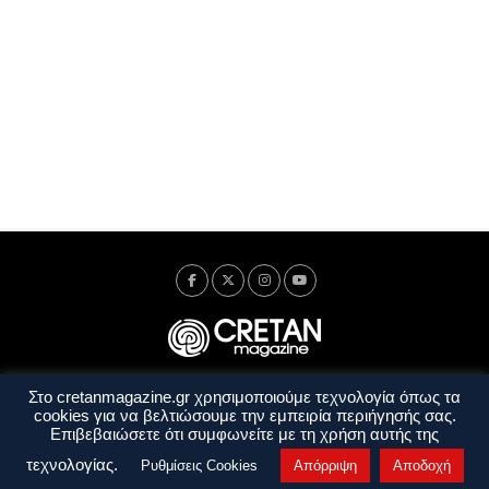
Στο cretanmagazine.gr χρησιμοποιούμε τεχνολογία όπως τα
Ταυτότητα
Πολιτική Απορρήτου
Όροι Χρήσης
cookies για να βελτιώσουμε την εμπειρία περιήγησής σας.
Όροι και Προϋποθέσεις
Επιβεβαιώσετε ότι συμφωνείτε με τη χρήση αυτής της
Copyright © 2014 - 2026 Cretanmagazine. All rights reserved. by
j. bitsakakis
τεχνολογίας.
Ρυθμίσεις Cookies
Απόρριψη
Αποδοχή