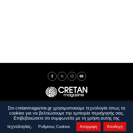
Στο cretanmagazine.gr χρησιμοποιούμε τεχνολογία όπως τα
Ταυτότητα
Πολιτική Απορρήτου
Όροι Χρήσης
cookies για να βελτιώσουμε την εμπειρία περιήγησής σας.
Όροι και Προϋποθέσεις
Επιβεβαιώσετε ότι συμφωνείτε με τη χρήση αυτής της
Copyright © 2014 - 2026 Cretanmagazine. All rights reserved. by
j. bitsakakis
τεχνολογίας.
Ρυθμίσεις Cookies
Απόρριψη
Αποδοχή