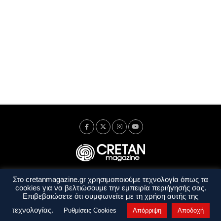
Στο cretanmagazine.gr χρησιμοποιούμε τεχνολογία όπως τα
Ταυτότητα
Πολιτική Απορρήτου
Όροι Χρήσης
cookies για να βελτιώσουμε την εμπειρία περιήγησής σας.
Όροι και Προϋποθέσεις
Επιβεβαιώσετε ότι συμφωνείτε με τη χρήση αυτής της
Copyright © 2014 - 2026 Cretanmagazine. All rights reserved. by
j. bitsakakis
τεχνολογίας.
Ρυθμίσεις Cookies
Απόρριψη
Αποδοχή