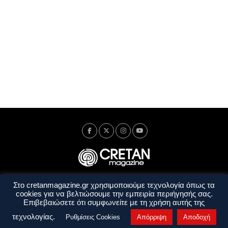
Στο cretanmagazine.gr χρησιμοποιούμε τεχνολογία όπως τα
Ταυτότητα
Πολιτική Απορρήτου
Όροι Χρήσης
cookies για να βελτιώσουμε την εμπειρία περιήγησής σας.
Όροι και Προϋποθέσεις
Επιβεβαιώσετε ότι συμφωνείτε με τη χρήση αυτής της
Copyright © 2014 - 2026 Cretanmagazine. All rights reserved. by
j. bitsakakis
τεχνολογίας.
Ρυθμίσεις Cookies
Απόρριψη
Αποδοχή