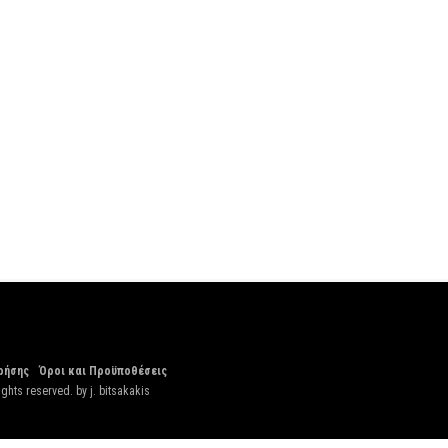
ρήσης
Όροι και Προϋποθέσεις
ights reserved. by
j. bitsakakis