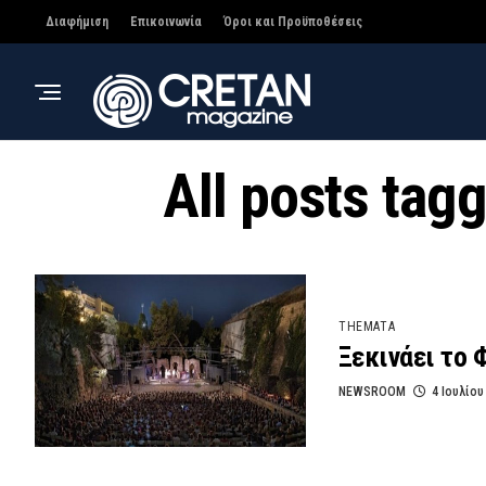
Διαφήμιση
Επικοινωνία
Όροι και Προϋποθέσεις
All posts tag
THEMATA
Ξεκινάει το 
NEWSROOM
4 Ιουλίου