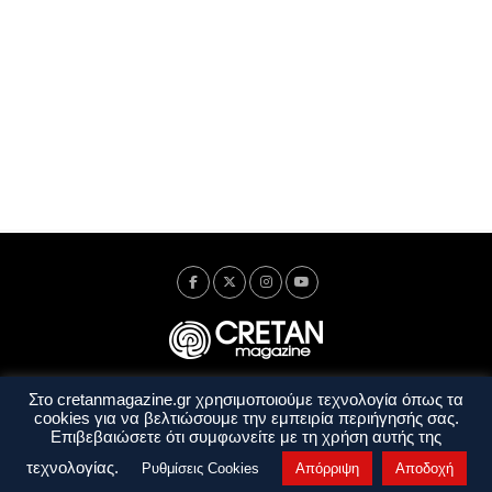
Στο cretanmagazine.gr χρησιμοποιούμε τεχνολογία όπως τα
Ταυτότητα
Πολιτική Απορρήτου
Όροι Χρήσης
cookies για να βελτιώσουμε την εμπειρία περιήγησής σας.
Όροι και Προϋποθέσεις
Επιβεβαιώσετε ότι συμφωνείτε με τη χρήση αυτής της
Copyright © 2014 - 2026 Cretanmagazine. All rights reserved. by
j. bitsakakis
τεχνολογίας.
Ρυθμίσεις Cookies
Απόρριψη
Αποδοχή