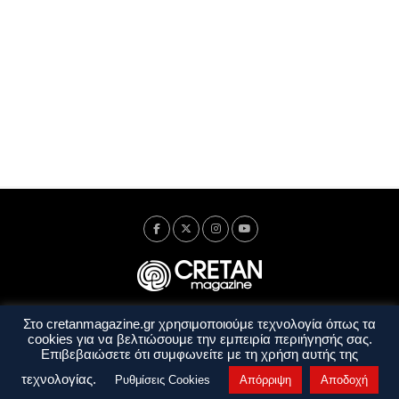
Στο cretanmagazine.gr χρησιμοποιούμε τεχνολογία όπως τα
Ταυτότητα
Πολιτική Απορρήτου
Όροι Χρήσης
cookies για να βελτιώσουμε την εμπειρία περιήγησής σας.
Όροι και Προϋποθέσεις
Επιβεβαιώσετε ότι συμφωνείτε με τη χρήση αυτής της
Copyright © 2014 - 2026 Cretanmagazine. All rights reserved. by
j. bitsakakis
τεχνολογίας.
Ρυθμίσεις Cookies
Απόρριψη
Αποδοχή