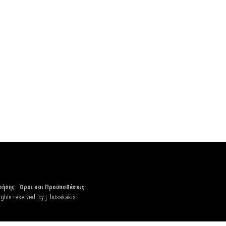
ρήσης
Όροι και Προϋποθέσεις
ights reserved. by
j. bitsakakis