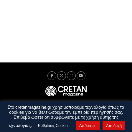
Στο cretanmagazine.gr χρησιμοποιούμε τεχνολογία όπως τα
Ταυτότητα
Πολιτική Απορρήτου
Όροι Χρήσης
cookies για να βελτιώσουμε την εμπειρία περιήγησής σας.
Όροι και Προϋποθέσεις
Επιβεβαιώσετε ότι συμφωνείτε με τη χρήση αυτής της
Copyright © 2014 - 2026 Cretanmagazine. All rights reserved. by
j. bitsakakis
τεχνολογίας.
Ρυθμίσεις Cookies
Απόρριψη
Αποδοχή