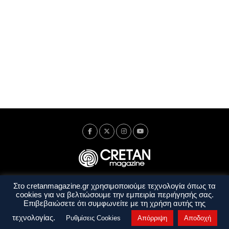
Στο cretanmagazine.gr χρησιμοποιούμε τεχνολογία όπως τα
Ταυτότητα
Πολιτική Απορρήτου
Όροι Χρήσης
cookies για να βελτιώσουμε την εμπειρία περιήγησής σας.
Όροι και Προϋποθέσεις
Επιβεβαιώσετε ότι συμφωνείτε με τη χρήση αυτής της
Copyright © 2014 - 2026 Cretanmagazine. All rights reserved. by
j. bitsakakis
τεχνολογίας.
Ρυθμίσεις Cookies
Απόρριψη
Αποδοχή