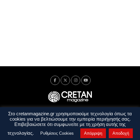
Στο cretanmagazine.gr χρησιμοποιούμε τεχνολογία όπως τα
Ταυτότητα
Πολιτική Απορρήτου
Όροι Χρήσης
cookies για να βελτιώσουμε την εμπειρία περιήγησής σας.
Όροι και Προϋποθέσεις
Επιβεβαιώσετε ότι συμφωνείτε με τη χρήση αυτής της
Copyright © 2014 - 2026 Cretanmagazine. All rights reserved. by
j. bitsakakis
τεχνολογίας.
Ρυθμίσεις Cookies
Απόρριψη
Αποδοχή