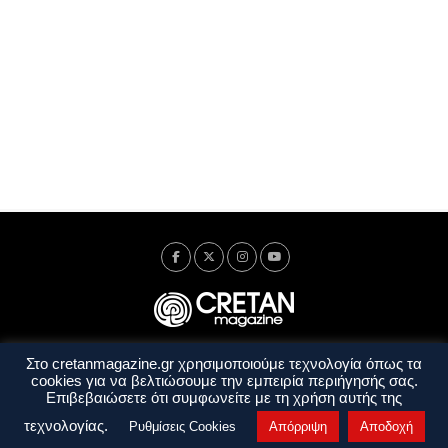
Στο cretanmagazine.gr χρησιμοποιούμε τεχνολογία όπως τα
Ταυτότητα
Πολιτική Απορρήτου
Όροι Χρήσης
cookies για να βελτιώσουμε την εμπειρία περιήγησής σας.
Όροι και Προϋποθέσεις
Επιβεβαιώσετε ότι συμφωνείτε με τη χρήση αυτής της
Copyright © 2014 - 2026 Cretanmagazine. All rights reserved. by
j. bitsakakis
τεχνολογίας.
Ρυθμίσεις Cookies
Απόρριψη
Αποδοχή