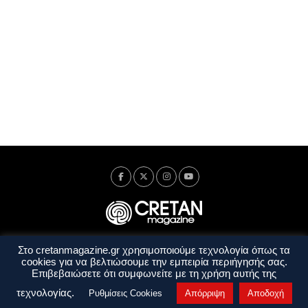
Στο cretanmagazine.gr χρησιμοποιούμε τεχνολογία όπως τα
Ταυτότητα
Πολιτική Απορρήτου
Όροι Χρήσης
cookies για να βελτιώσουμε την εμπειρία περιήγησής σας.
Όροι και Προϋποθέσεις
Επιβεβαιώσετε ότι συμφωνείτε με τη χρήση αυτής της
Copyright © 2014 - 2026 Cretanmagazine. All rights reserved. by
j. bitsakakis
τεχνολογίας.
Ρυθμίσεις Cookies
Απόρριψη
Αποδοχή