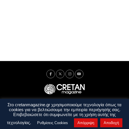
Στο cretanmagazine.gr χρησιμοποιούμε τεχνολογία όπως τα
Ταυτότητα
Πολιτική Απορρήτου
Όροι Χρήσης
cookies για να βελτιώσουμε την εμπειρία περιήγησής σας.
Όροι και Προϋποθέσεις
Επιβεβαιώσετε ότι συμφωνείτε με τη χρήση αυτής της
Copyright © 2014 - 2026 Cretanmagazine. All rights reserved. by
j. bitsakakis
τεχνολογίας.
Ρυθμίσεις Cookies
Απόρριψη
Αποδοχή