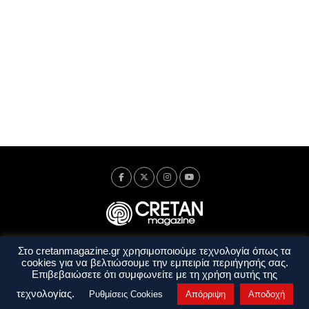
Στο cretanmagazine.gr χρησιμοποιούμε τεχνολογία όπως τα
Ταυτότητα
Πολιτική Απορρήτου
Όροι Χρήσης
cookies για να βελτιώσουμε την εμπειρία περιήγησής σας.
Όροι και Προϋποθέσεις
Επιβεβαιώσετε ότι συμφωνείτε με τη χρήση αυτής της
Copyright © 2014 - 2026 Cretanmagazine. All rights reserved. by
j. bitsakakis
τεχνολογίας.
Ρυθμίσεις Cookies
Απόρριψη
Αποδοχή