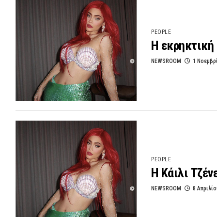
PEOPLE
Η εκρηκτική 
NEWSROOM
1 Νοεμβρ
PEOPLE
H Κάιλι Τζέν
NEWSROOM
8 Απριλίο