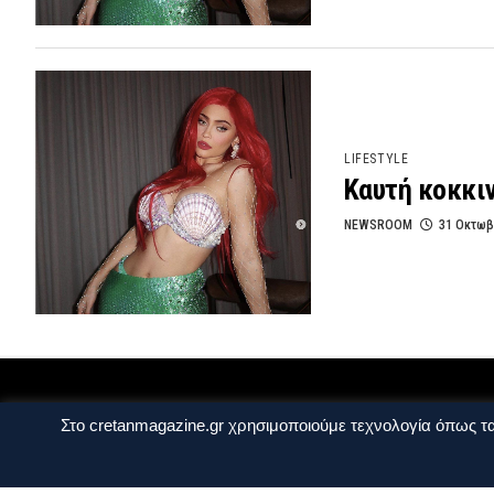
LIFESTYLE
Καυτή κοκκιν
NEWSROOM
31 Οκτωβ
Στο cretanmagazine.gr χρησιμοποιούμε τεχνολογία όπως τα
Ταυτότητα
Πολιτική Απορρήτου
Όροι Χ
Copyright © 2014 - 2026 Cretanmagazine. All r