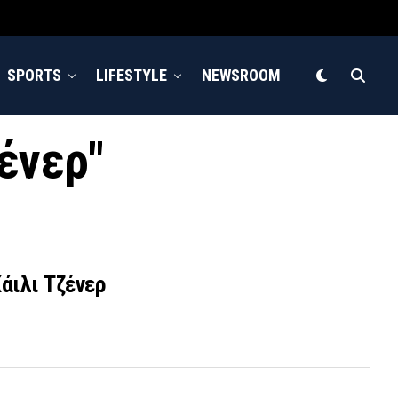
SPORTS
LIFESTYLE
NEWSROOM
ζένερ"
άιλι Τζένερ