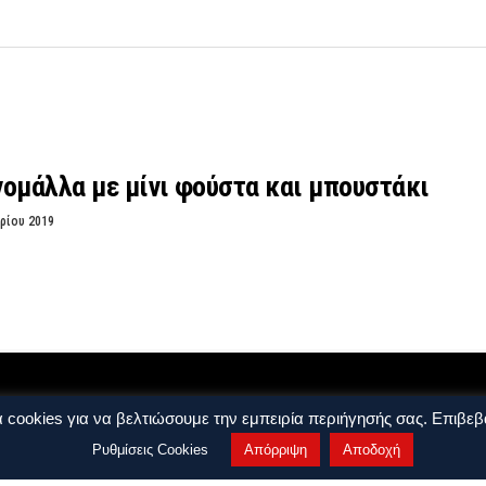
ομάλλα με μίνι φούστα και μπουστάκι
ρίου 2019
 cookies για να βελτιώσουμε την εμπειρία περιήγησής σας. Επιβεβα
Ρυθμίσεις Cookies
Απόρριψη
Αποδοχή
ρήσης
Όροι και Προϋποθέσεις
ights reserved. by
j. bitsakakis