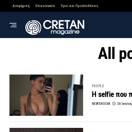
Διαφήμιση
Επικοινωνία
Όροι και Προϋποθέσεις
All p
PEOPLE
Η selfie που
NEWSROOM
30 Ιανουα